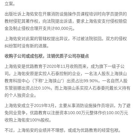
立案。
出版社诉上海佑安在开展消防设施操作员课程培训时向学员提供的
教材侵犯其著作权，向法院提出诉请，要求上海佑安支付侵权赔偿
金及制止侵权合理开支共计80,000元。
上海佑安对此案的管辖权提出异议，不过被法院驳回。双方的侵权
纠纷暂时没有新的进展。
收购子公司或成包袱，注销优质子公司存疑点
上海佑安是优路教育于2020年11月收购而来，成为旗下一级子公
司。上海佑安原是实控人石泰控制的企业，一名法人股东上海挟山
教育科技中心（下称“上海挟山”）出资占比99.90%，一名自然人股
东管丽娜出资占比0.10%，而上海挟山系实控人石泰委托戴长义持有
的个人独资企业。
上海佑安成立于2019年3月，主要从事消防设施操作员培训，为了避
免
同业竞争
，优路教育以注册资本100.00万元整体作价100.00万元
收购上海佑安100%股权。
不过，上海佑安的业绩并不理想，或成为优路教育的经营包袱。