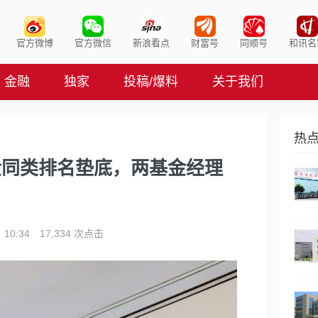
官方微博
官方微信
新浪看点
财富号
同顺号
和讯名
金融
独家
投稿/爆料
关于我们
热
金同类排名垫底，两基金经理
10:34
17,334 次点击