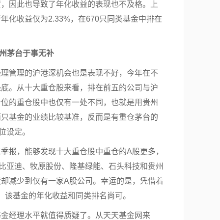
置，因此也导致了年化收益的表现也不及格。上
化收益仅为2.33%，在670只同类基金中排在
州茅台于事无补
经理管理的沪港深机会也是表现不好，今年在不
垫底。从十大重仓股来看，排在前五的公司与沪
十位的重仓股中也仅有一处不同，也就是用贵州
两只基金的业绩比较基准，反而是有重仓茅台的
位设定。
三季报，能够发现十大重仓股中重仓的A股更多，
、比亚迪、牧原股份、隆基绿能、石头科技和贵州
度却减少到仅有一家A股公司。幸运的是，凭借着
表现，该基金的年化收益和同类排名尚可。
基金经理水平就值得质疑了。从天天基金网来