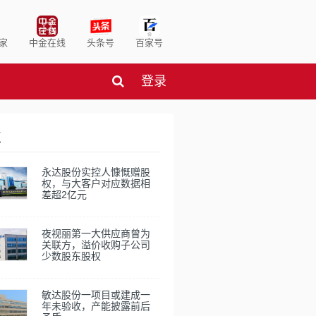
家
中金在线
头条号
百家号
登录
点
永达股份实控人慷慨赠股
权，与大客户对应数据相
差超2亿元
夜视丽第一大供应商曾为
关联方，溢价收购子公司
少数股东股权
敏达股份一项目或建成一
年未验收，产能披露前后