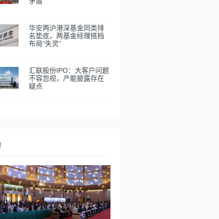
矛盾
华安两沪港深基金同类排
名垫底，两基金经理搭档
布局“失灵”
汇联股份IPO：大客户问题
不容忽视，产能披露存在
疑点
动