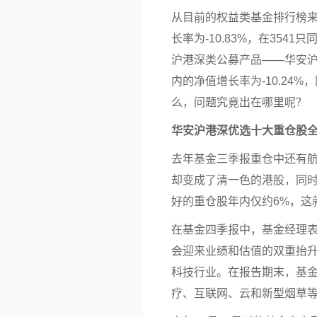
从目前的权益类基金排行榜来
长率为-10.83%，在35
沪港深类公募产品——华安
内的净值增长率为-10.24
么，问题究竟出在哪里呢？
华安沪港深优选十大重仓股全
去年基金三季报重仓中还有
却变成了清一色的港股，同
好的重仓股年内仅约6%，这
在基金四季报中，基金经理
会迎来业绩和估值的双重抬
科技行业。在报告期末，基
疗、
互联网
、云和新型烟草