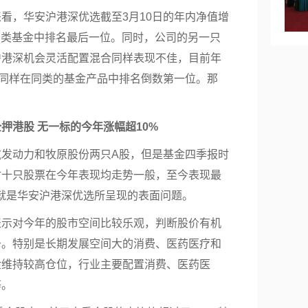
看，华安沪港深优选截至3月10日的年内净值增
41只同类基金中排名最后一位。同时，公司的另一只
沪港深机会灵活配置混合同样表现不佳，目前年
%，同样在同类的基金产品中排名倒数第一位。那
押港股 无一标的今年涨幅超10%
航发动力和牧原股份两只A股，但是基金四季报时
时十只股票在今年表现均走势一般，至今表现最
就是华安沪港深优选所呈现的表面问题。
表示对今年的股市空间比较乐观，判断股价有机
升。特别是长期发展空间大的消费、医药
医疗
和
金维持较高仓位，行业主要配置消费、医药医
等。