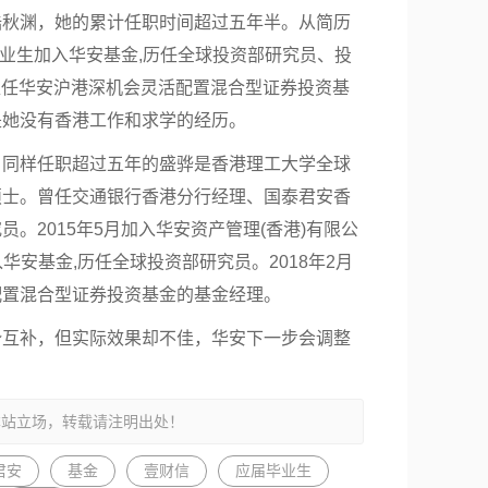
陆秋渊，她的累计任职时间超过五年半。从简历
业生
加入华安基金,历任全球投资部研究员、投
起担任华安沪港深机会灵活配置混合型
证券
投资基
是她没有香港工作和求学的经历。
，同样任职超过五年的盛骅是香港理工大学全球
硕士。曾任交通
银行
香港分行经理、
国泰君安
香
。2015年5月加入华安资产管理(香港)有限公
入华安基金,历任全球投资部研究员。2018年2月
配置混合型证券投资基金的基金经理。
势互补，但实际效果却不佳，华安下一步会调整
本站立场，转载请注明出处！
君安
基金
壹财信
应届毕业生