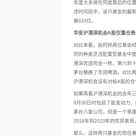
年度大多排在同类靠后的位
述时间段中，该只基金的最新年
第633位。
华安沪港深机会A股仅重仓贵
对比来看，由同样两位基金
同的种类灵活配置型基金中
港深优选完全一样，第六到
茅台替换了华润啤酒。对比
沪港深机会没有对标A股的仓
如果再看沪港深机会的去年
9月30日时包括了航发动力
茅台六家公司，但是一个季
2018年到2020年的优异
那么，这样两只基金的现任