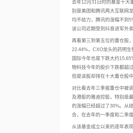
去年12月31日时的基金十
别是美团和腾讯两大互联网
均不给力，腾讯的涨幅不到5
该公司近期受到
抖音
进军外
再看第三到第五位的重仓股
22.44%，CXO龙头的药
国际今年也是下跌大约15.
物科技今年的股价下跌都超过
但是该股却排在十大重仓股
对比看去年三季报重仓中被
及港股的雅迪控股，特别是
的涨幅已经超过了30%。从
合，在去年的一季度和二季度
从该基金成立以来的逐年表现