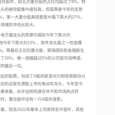
大重仓股中，前五大重仓股的占比均超过了6%，特
龙头的被持股集中度较高，但是两者今年的走势
%，第一大重仓股美团更是大幅下跌大约27%，
卖领域的冲击比较大。
，电子烟龙头的思摩尔国际今年下跌大约
明生物今年下跌大约13% ，软件龙头股之一的金蝶
65%。再看后五位的重仓股，颐海国际和金瑞斯生
了20%，唯一涨幅超过5%的公司是华润啤酒，
中的最后一位。
调出的股票，包括了A股的航发动力和牧原股份以
最后的这家在港股上市的电动车龙头，今年至今
结果来看，似乎这样的调仓并不和市场热点符
时，重仓股中没有一只A股的身影。
看，除去2022年基本上同类排名中游外，其他