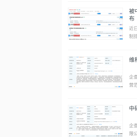
赣锋锂业成立华南综合
永达股份实控人慷慨赠股权，与大客户对应
置顶
数
来源：壹财信 作
造
被
布
近