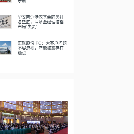
矛盾
华安两沪港深基金同类排
名垫底，两基金经理搭档
布局“失灵”
汇联股份IPO：大客户问题
不容忽视，产能披露存在
疑点
动