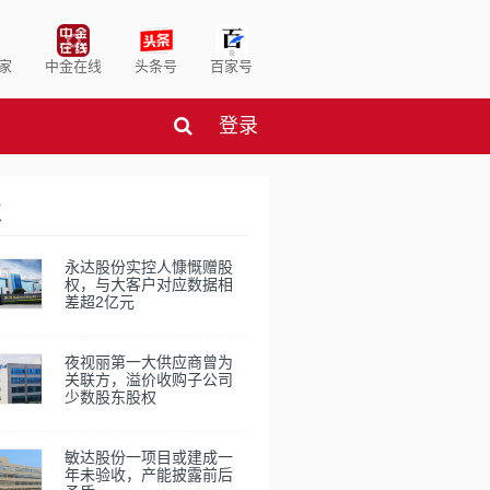
家
中金在线
头条号
百家号
登录
点
永达股份实控人慷慨赠股
权，与大客户对应数据相
差超2亿元
夜视丽第一大供应商曾为
关联方，溢价收购子公司
少数股东股权
敏达股份一项目或建成一
年未验收，产能披露前后