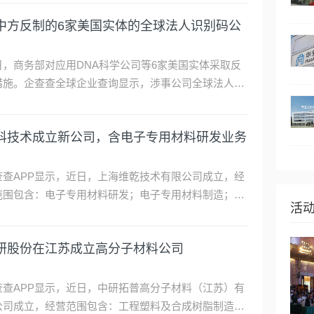
能源新公司
据相差超2亿元
者：马佐夫 2021年2月，湘潭永达机械制
活
股份有限公司（下称：永达股份）二...
中方反制的6家美国实体的全球法人识别码公
日，商务部对应用DNA科学公司等6家美国实体采取反