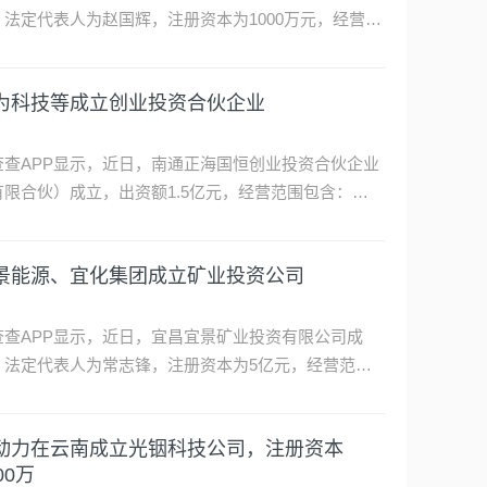
查查APP显示，近日，深圳玄文科创有限公司成立，经
范围包含：人工智能理论与算法软件开发；人工智能基
软件开发；电子元器件制造；人工智能应用软件开发
。企查查股权穿透显示，该公司由横河精密（300539）
德股份在成都成立光储新能源公司
等共同持股。 …
查查APP显示，近日，诺德光储新能源（成都）有限公
成立，法定代表人为詹佳武，注册资本为1000万元，经
范围包含：太阳能发电技术服务；节能管理服务；光伏
电设备租赁；光伏设备及元器件销售；风力发电技术服
力传感等成立科技公司，含多项卫星相关业务
等。企查查股权穿透显示，该公司由诺德股份
600110）旗下诺德智慧能源管理有限公司全资持股。
查查APP显示，近日，北京星晖联宇科技有限公司成
，法定代表人为赵国辉，注册资本为1000万元，经营范
包含：可穿戴智能设备销售；智能家庭消费设备销售；
星导航服务；卫星移动通信终端销售；卫星通信服务
为科技等成立创业投资合伙企业
。企查查股权穿透显示，该公司由北京众晖同创科技有