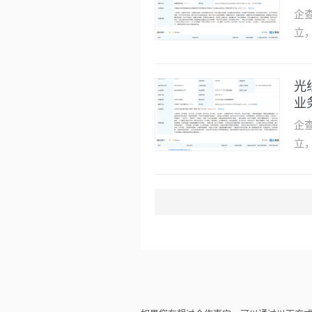
限
企
（
投
伙
远
企
立
包
矿
智
示
30
企
立
包
造