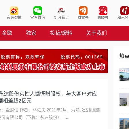
官方微博
官方微信
新浪看点
财富号
同顺号
和讯名
金融
独家
投稿/爆料
关于我们
热