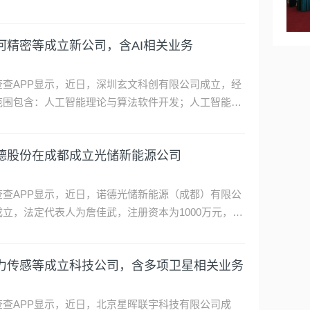
措施。企查查全球企业查询显示，涉事公司全球法人识
如下：1.应用DNA科学公司（曾用名：Applied DNA
iences, Inc. 2026年1月更名为：BNB PLUS CORP.）
科技术成立新公司，含电子专用材料研发业务
查编码为QUS1GYXA5Q；2.地层水库公司（Stratum
servoir, LLC.）企查查编码为QUSY64W4VS；3.阿尔塔
术公司（Altana Technologies, Inc.）企查查编码为
查查APP显示，近日，上海维乾技术有限公司成立，经
SY0WVS2D；…
范围包含：电子专用材料研发；电子专用材料制造；电
专用材料销售；高纯元素及化合物销售；电池销售等。
查查股权穿透显示，该公司由维科技术（600152）全资
研股份在江苏成立高分子材料公司
持股。 …
查查APP显示，近日，中研拓普高分子材料（江苏）有
公司成立，经营范围包含：工程塑料及合成树脂制造；
程塑料及合成树脂销售；化工产品生产（不含许可类化
产品）等。企查查股权穿透显示，该公司由中研股份
河精密等成立新公司，含AI相关业务
（688716）全资持股。 …