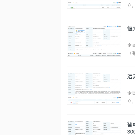
企
营
础
等
诺
企
司
营
发
柯
务
（
…
企
立
围
卫
恒
等