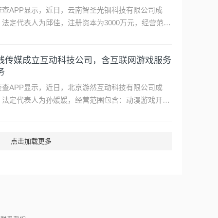
公司、柯力传感（603662）旗下宁波柯力云鲸科技有限
公司等共同持股。 …
查查APP显示，近日，南通正海国恒创业投资合伙企业
有限合伙）成立，出资额1.5亿元，经营范围包含：创业
资（限投资未上市企业）。企查查股权穿透显示，该合
企业由恒为科技（603496）、海南利盛能源有限公司等
景能源、宜化集团成立矿业投资公司
共同持股。 …
查查APP显示，近日，宜昌宜景矿业投资有限公司成
，法定代表人为常志锋，注册资本为5亿元，经营范围
含：以自有资金从事投资活动；非金属矿物制品制造；
物洗选加工；选矿；肥料销售等。企查查股权穿透显
动力在云南成立光铟科技公司，注册资本
，该公司由湖北宜化集团有限责任公司、远景能源有限
00万
公司旗下宜昌景投矿业有限公司共同持股。 …
查查APP显示，近日，云南智圣光铟科技有限公司成
，法定代表人为邱佳，注册资本为3000万元，经营范围
含：金属材料制造；金属材料销售；有色金属合金制
；有色金属合金销售；非金属矿物制品制造等。企查查