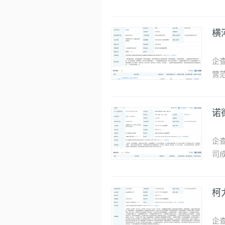
制
别码
Sc
维
企查
Re
纳技
企
QU
营
子
企
中
企
限
工
工
横