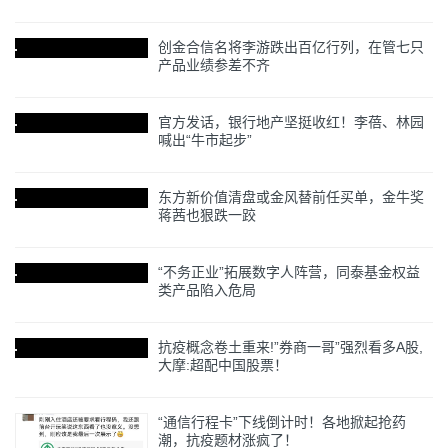
创金合信名将李游跌出百亿行列，在管七只
产品业绩参差不齐
官方发话，银行地产坚挺收红！李蓓、林园
喊出“牛市起步”
东方新价值清盘或金风替前任买单，金牛奖
蒋茜也狠跌一跤
“不务正业”拓展数字人阵营，同泰基金权益
类产品陷入危局
抗疫概念卷土重来!”券商一哥”强烈看多A股,
大摩:超配中国股票！
“通信行程卡”下线倒计时！各地掀起抢药
潮，抗疫题材涨疯了！