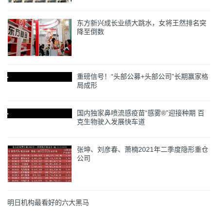
东方新兴成长业绩大跳水，女将王然排名突
降至倒数
重磅信号！“头部公募+头部公司”长期赢家格
局成形
国内独家鼻喷流感疫苗“感雾®”迎接种期 百
克生物驶入发展快车道
张坤、刘彦春、萧楠2021年二季度隐形重仓
公司
明日机构最看好的六大黑马